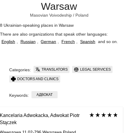
Warsaw
Masovian Voivodeship
/
Poland
8 Ukrainian-speaking places in Warsaw
There are also organizations that speak other languages:
English
,
Russian
,
German
,
French
,
Spanish
and so on
.
TRANSLATORS
LEGAL SERVICES
Categories:
DOCTORS AND CLINICS
АДВОКАТ
Keywords:
Kancelaria Adwokacka, Adwokat Piotr
Stączek
Wąwozowa 11 02-796 Warszawa Poland