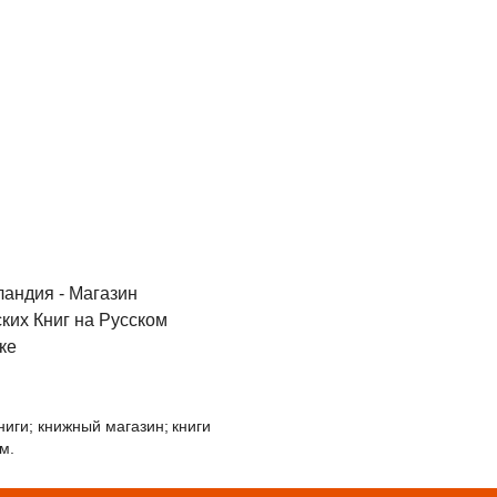
ландия - Магазин
ских Книг на Русском
ке
ниги;
книжный магазин;
книги
м.