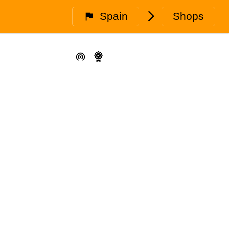
Spain
🮥
Shops