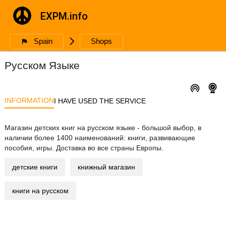
EXPM.info
Spain
🮥
Shops
Читландия - Магазин Детских Книг на
Русском Языке
INFORMATION
I HAVE USED THE SERVICE
Магазин детских книг на русском языке - большой выбор, в
наличии более 1400 наименований: книги, развивающие
пособия, игры. Доставка во все страны Европы.
детские книги
книжный магазин
книги на русском